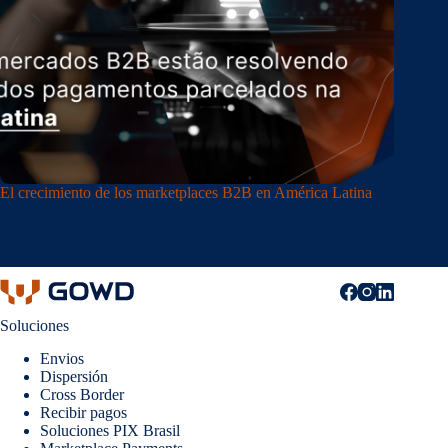
El crecimiento de los marketplaces B2B en América Latina
Soluciones
Envios
Dispersión
Cross Border
Recibir pagos
Soluciones PIX Brasil