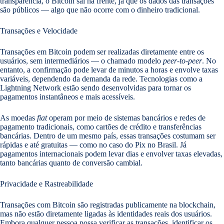
transparência, o Bitcoin sai na frente, já que os dados das transações
são públicos — algo que não ocorre com o dinheiro tradicional.
Transações e Velocidade
Transações em Bitcoin podem ser realizadas diretamente entre os
usuários, sem intermediários — o chamado modelo
peer-to-peer
. No
entanto, a confirmação pode levar de minutos a horas e envolve taxas
variáveis, dependendo da demanda da rede. Tecnologias como a
Lightning Network estão sendo desenvolvidas para tornar os
pagamentos instantâneos e mais acessíveis.
As moedas
fiat
operam por meio de sistemas bancários e redes de
pagamento tradicionais, como cartões de crédito e transferências
bancárias. Dentro de um mesmo país, essas transações costumam ser
rápidas e até gratuitas — como no caso do Pix no Brasil. Já
pagamentos internacionais podem levar dias e envolver taxas elevadas,
tanto bancárias quanto de conversão cambial.
Privacidade e Rastreabilidade
Transações com Bitcoin são registradas publicamente na blockchain,
mas não estão diretamente ligadas às identidades reais dos usuários.
Embora qualquer pessoa possa verificar as transações, identificar os