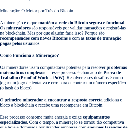
Mineração: O Motor por Trás do Bitcoin
A mineração é o que
mantém a rede do Bitcoin segura e funcional
.
Os
mineradores
são responsáveis por validar transações e registrá-las
na blockchain. Mas por que alguém faria isso? Porque são
recompensados com novos Bitcoins
e com as
taxas de transação
pagas pelos usuários
.
Como Funciona a Mineração?
Os mineradores usam computadores potentes para resolver
problemas
matemáticos complexos
— esse processo é chamado de
Prova de
Trabalho (Proof of Work – PoW)
. Resolver esses desafios é como
jogar um jogo de tentativa e erro para encontrar um número específico
(o hash do bloco).
O
primeiro minerador a encontrar a resposta correta
adiciona o
bloco à blockchain e recebe uma recompensa em Bitcoin.
Esse processo consome muita energia e exige
equipamentos
especializados
. Com o tempo, a mineração se tornou tão competitiva
que hoje é dominada por grandes empresas com
enormes fazendas de